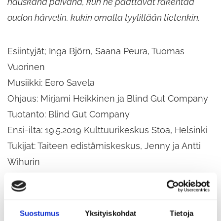
hauskana päivänä, kun he päättävät rakentaa
oudon härvelin, kukin omalla tyylillään tietenkin.
Esiintyjät; Inga Björn, Saana Peura, Tuomas
Vuorinen
Musiikki: Eero Savela
Ohjaus: Mirjami Heikkinen ja Blind Gut Company
Tuotanto: Blind Gut Company
Ensi-ilta: 19.5.2019 Kulttuurikeskus Stoa, Helsinki
Tukijat: Taiteen edistämiskeskus, Jenny ja Antti
Wihurin
rahasto, Alfred Kordelinin säätiö, Cirko
Esityksen kesto on noin 35 minuuttia, jonka
Suostumus
Yksityiskohdat
Tietoja