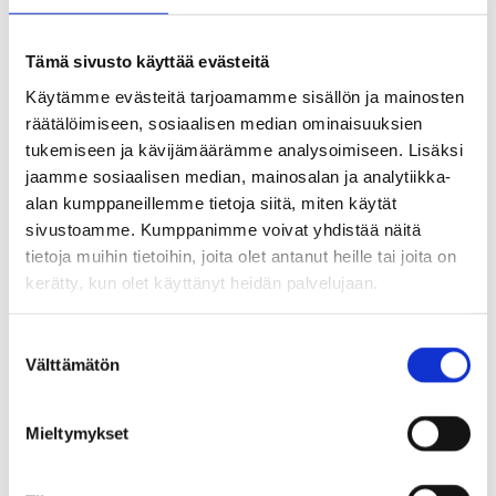
jälkeen on kymmenen minuutin kyselytuokio.
Tämä sivusto käyttää evästeitä
Aikataulu:
Käytämme evästeitä tarjoamamme sisällön ja mainosten
räätälöimiseen, sosiaalisen median ominaisuuksien
tukemiseen ja kävijämäärämme analysoimiseen. Lisäksi
MA 13.4.2026 klo 9:30 Kulttuuritalo Monio,
jaamme sosiaalisen median, mainosalan ja analytiikka-
Kartano-Sali, Pataljoonantie 6, TUUSULA
alan kumppaneillemme tietoja siitä, miten käytät
(Rykmentinpuisto, Riihikallio, Ruotsinkylä,
sivustoamme. Kumppanimme voivat yhdistää näitä
tietoja muihin tietoihin, joita olet antanut heille tai joita on
Tuomala, Tusby, Tuusulanjärvi)
kerätty, kun olet käyttänyt heidän palvelujaan.
TI 14.4.2026 klo 9:30 Vaunukankaan koulu,
S
Välttämätön
u
Liikuntasali, Vaunukankaantie 3, TUUSULA
o
(Nahkela, Paijala, Rusutjärvi, Vaunukangas)
s
Mieltymykset
t
u
KE 15.4.2026 klo 9:30 Kellokosken koulu,