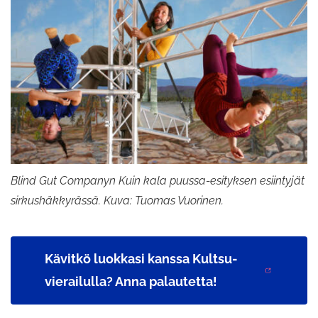
Blind Gut Companyn Kuin kala puussa-esityksen esiintyjät
sirkushäkkyrässä. Kuva: Tuomas Vuorinen.
Kävitkö luokkasi kanssa Kultsu-
vierailulla? Anna palautetta!