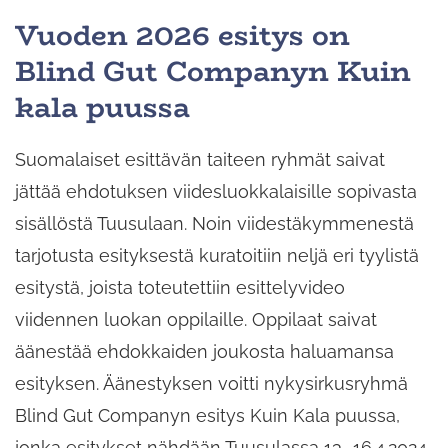
Vuoden 2026 esitys on
Blind Gut Companyn Kuin
kala puussa
Suomalaiset esittävän taiteen ryhmät saivat
jättää ehdotuksen viidesluokkalaisille sopivasta
sisällöstä Tuusulaan. Noin viidestäkymmenestä
tarjotusta esityksestä kuratoitiin neljä eri tyylistä
esitystä, joista toteutettiin esittelyvideo
viidennen luokan oppilaille. Oppilaat saivat
äänestää ehdokkaiden joukosta haluamansa
esityksen. Äänestyksen voitti nykysirkusryhmä
Blind Gut Companyn esitys Kuin Kala puussa,
jonka esitykset nähdään Tuusulassa 13.-16.4.2024.