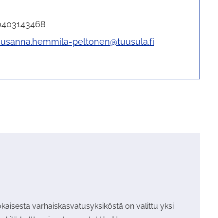
0403143468
susanna.hemmila-peltonen@tuusula.fi
kaisesta varhaiskasvatusyksiköstä on valittu yksi