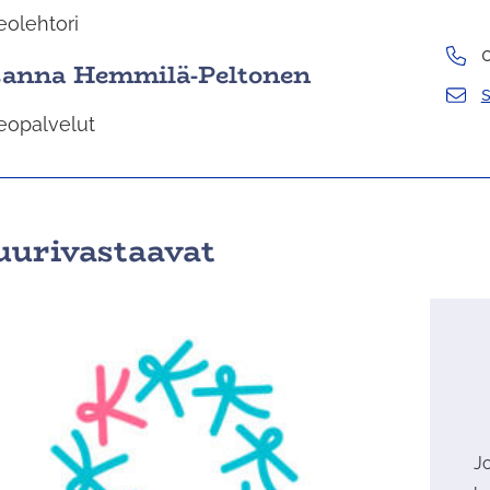
olehtori
anna Hemmilä-Peltonen
opalvelut
uurivastaavat
Jo