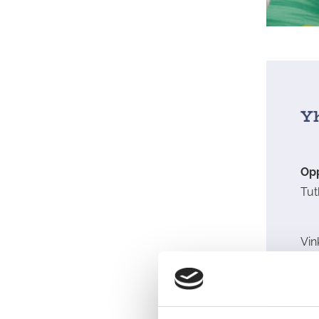
Y
Opp
Tut
Vin
sek
Lin