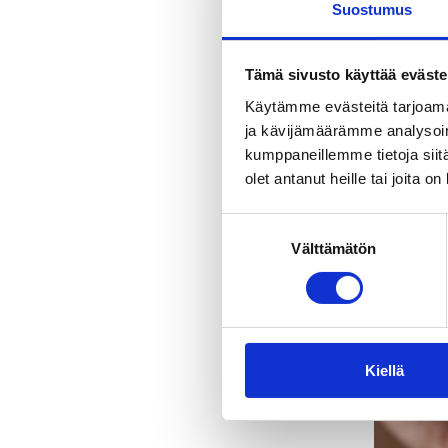
Suostumus
lat
tie
Tämä sivusto käyttää eväste
Käytämme evästeitä tarjoama
ja kävijämäärämme analysoim
kumppaneillemme tietoja siitä
olet antanut heille tai joita o
S
Välttämätön
u
o
s
t
u
m
Kiellä
u
k
s