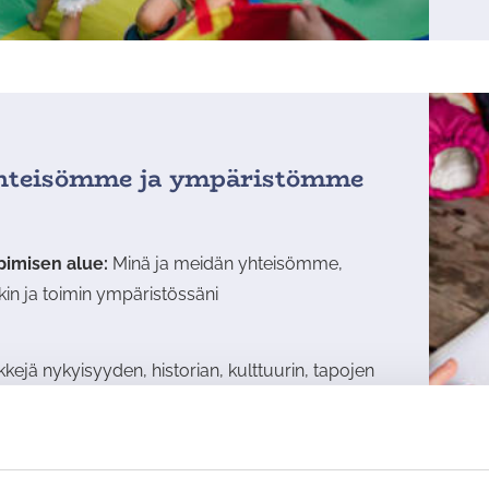
hteisömme ja ympäristömme
imisen alue:
Minä ja meidän yhteisömme,
kin ja toimin ympäristössäni
kkejä nykyisyyden, historian, kulttuurin, tapojen
ä eri ympäristöjen tutkimiseen ja havainnointiin.
kistä
Lataa Yhteisömme ja ympäristömme -