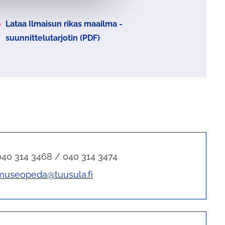
nkistä
Lataa Ilmaisun rikas maailma -
tautuu
suunnittelutarjotin (PDF)
edosto
040 314 3468 / 040 314 3474
museopeda@tuusula.fi