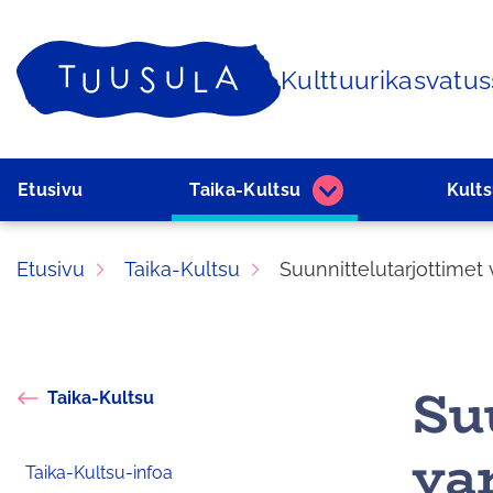
Siirry
sisältöön
Kulttuurikasvatu
Etusivu
Etusivu
Taika-Kultsu
Kult
Taika-
Kultsu
alasivut
Etusivu
Taika-Kultsu
Suunnittelutarjottimet
Su
Taika-Kultsu
va
Taika-Kultsu-infoa