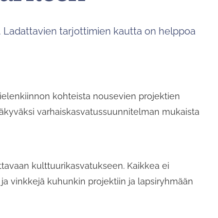
voit
tutkia
e. Ladattavien tarjottimien kautta on helppoa
tuloksia
koskettamalla
tai
pyyhkäisemällä.
mielenkiinnon kohteista nousevien projektien
ä näkyväksi varhaiskasvatussuunnitelman mukaista
utettavaan kulttuurikasvatukseen. Kaikkea ei
a ja vinkkejä kuhunkin projektiin ja lapsiryhmään