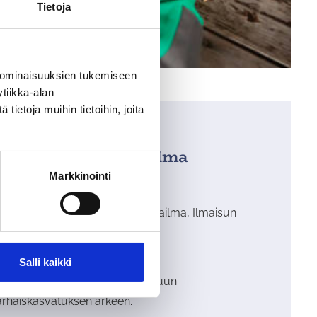
Tietoja
 ominaisuuksien tukemiseen
tiikka-alan
ietoja muihin tietoihin, joita
lmaisun rikas maailma
Markkinointi
ppimisen alue:
Kielen rikas maailma, Ilmaisun
onet muodot
Salli kaikki
inkkejä monimuotoiseen ilmaisuun
arhaiskasvatuksen arkeen.