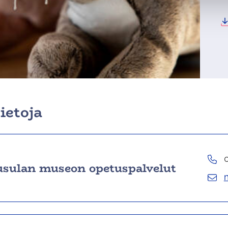
Li
la
ti
ietoja
sulan museon opetuspalvelut