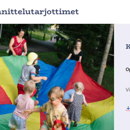
nittelutarjottimet
K
O
Vi
Li
la
ti