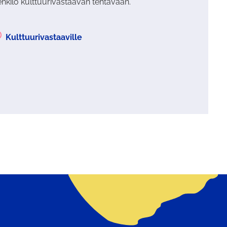
nkilö kulttuurivastaavan tehtävään.
Kulttuurivastaaville