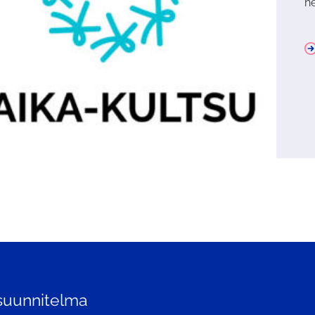
he
ssuunnitelma