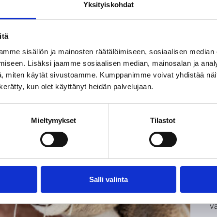
Yksityiskohdat
autuu
suunnittelutarjotin (PDF)
dosto
itä
mme sisällön ja mainosten räätälöimiseen, sosiaalisen median
iseen. Lisäksi jaamme sosiaalisen median, mainosalan ja analy
, miten käytät sivustoamme. Kumppanimme voivat yhdistää näitä t
n kerätty, kun olet käyttänyt heidän palvelujaan.
I
Mieltymykset
Tilastot
O
m
Salli valinta
V
v