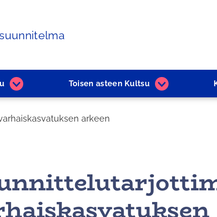
ssuunnitelma
su
Toisen asteen Kultsu
Kultsu
Toisen
alasivut
asteen
Kultsu
 varhaiskasvatuksen arkeen
alasivut
unnittelutarjotti
rhaiskasvatuksen