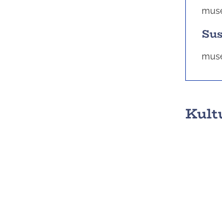
muse
Sus
muse
Kult