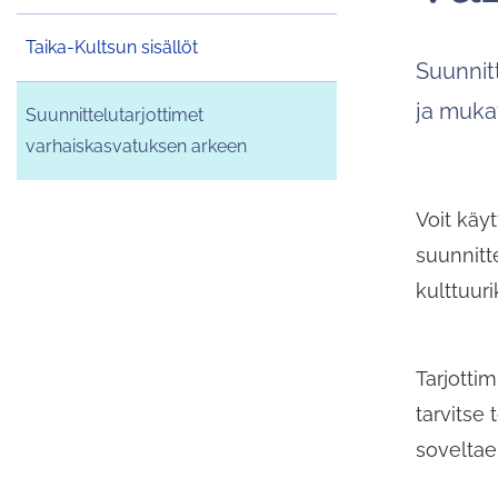
Taika-Kultsun sisällöt
Suunnitt
ja mukav
Suunnittelutarjottimet
varhaiskasvatuksen arkeen
Voit käy
suunnitt
kulttuur
Tarjottim
tarvitse 
soveltae