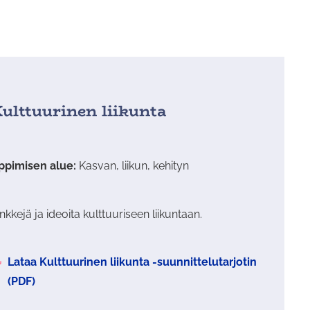
ulttuurinen liikunta
ppimisen alue:
Kasvan, liikun, kehityn
nkkejä ja ideoita kulttuuriseen liikuntaan.
nkistä
Lataa Kulttuurinen liikunta -suunnittelutarjotin
tautuu
(PDF)
edosto