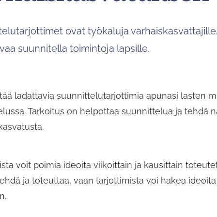
elutarjottimet ovat työkaluja varhaiskasvattajill
aa suunnitella toimintoja lapsille.
ttää ladattavia suunnittelutarjottimia apunasi lasten 
elussa. Tarkoitus on helpottaa suunnittelua ja tehd
ikasvatusta.
ista voit poimia ideoita viikoittain ja kausittain tote
tehdä ja toteuttaa, vaan tarjottimista voi hakea ideoit
n.