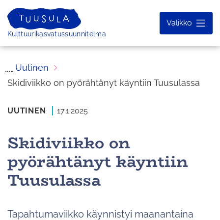
Siirry
sisältöön
Valikko
Etusivu
Kulttuurikasvatussuunnitelma
Uutinen
Skidiviikko on pyörähtänyt käyntiin Tuusulassa
UUTINEN
17.1.2025
Skidiviikko on
pyörähtänyt käyntiin
Tuusulassa
Tapahtumaviikko käynnistyi maanantaina