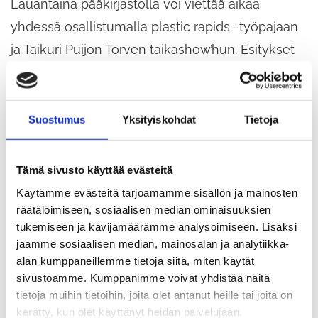
Lauantaina pääkirjastolla voi viettää aikaa
yhdessä osallistumalla plastic rapids -työpajaan
ja Taikuri Puijon Torven taikashow’hun. Esitykset
ovat kiinnostaneet yleisöä ja osa on
loppuunvarattu.
Suostumus
Yksityiskohdat
Tietoja
Isänpäivä Tuusulan
museoissa
Tämä sivusto käyttää evästeitä
Käytämme evästeitä tarjoamamme sisällön ja mainosten
räätälöimiseen, sosiaalisen median ominaisuuksien
Tuusulan Rantatien taiteilijakodit Halosenniemi ja
tukemiseen ja kävijämäärämme analysoimiseen. Lisäksi
Taiteilijakoti Erkkola tarjoavat maksuttoman
jaamme sosiaalisen median, mainosalan ja analytiikka-
alan kumppaneillemme tietoja siitä, miten käytät
sisäänpääsyn isänpäivän kunniaksi sunnuntaina
sivustoamme. Kumppanimme voivat yhdistää näitä
12.11. Halosenniemessä nähtävillä on ”Haaveita ja
tietoja muihin tietoihin, joita olet antanut heille tai joita on
näkyjä” -näyttely, jossa esitellään nykytaidetta
kerätty, kun olet käyttänyt heidän palvelujaan.