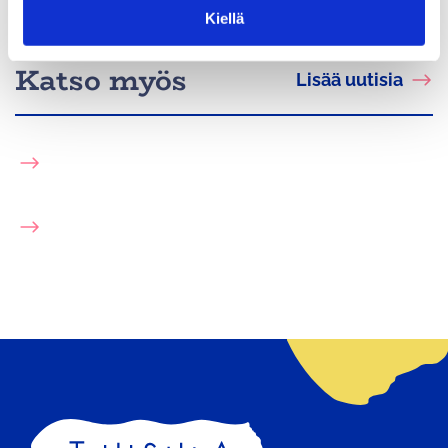
t
avautuu
Kiellä
toiseen
a
uudelle
palveluun
Katso myös
välilehdelle
Lisää uutisia