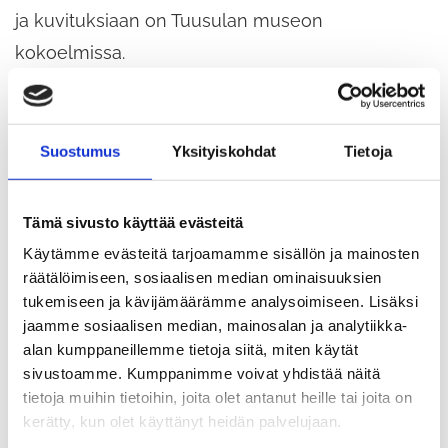
ja kuvituksiaan on Tuusulan museon
kokoelmissa.
Mitä
: Lainattava materiaalipaketti esittelee Martta
Suostumus
Yksityiskohdat
Tietoja
Wendelinin työtä ja taidetta.
Missä
: Lainattavissa kirjastosta
Milloin
: Milloin tahansa vuoden aikana
Tämä sivusto käyttää evästeitä
Miten
: Lainataan kolmeksi viikoksi kerrallaan.
Käytämme evästeitä tarjoamamme sisällön ja mainosten
räätälöimiseen, sosiaalisen median ominaisuuksien
Tiedustelut ja lainaus: lapset.kirjasto(at)tuusula.fi
tukemiseen ja kävijämäärämme analysoimiseen. Lisäksi
Oppimisen alue
: Kielen rikas maailma, ilmaisun
jaamme sosiaalisen median, mainosalan ja analytiikka-
monet muodot, minä ja meidän yhteisömme
alan kumppaneillemme tietoja siitä, miten käytät
sivustoamme. Kumppanimme voivat yhdistää näitä
tietoja muihin tietoihin, joita olet antanut heille tai joita on
kerätty, kun olet käyttänyt heidän palvelujaan.
Tuusulan museon