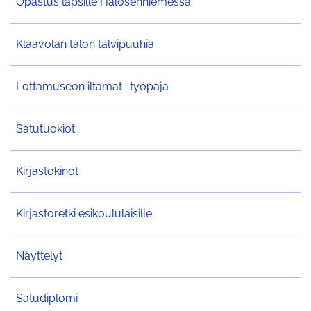
Opastus lapsille Halosenniemessä
Klaavolan talon talvipuuhia
Lottamuseon iltamat -työpaja
Satutuokiot
Kirjastokinot
Kirjastoretki esikoululaisille
Näyttelyt
Satudiplomi