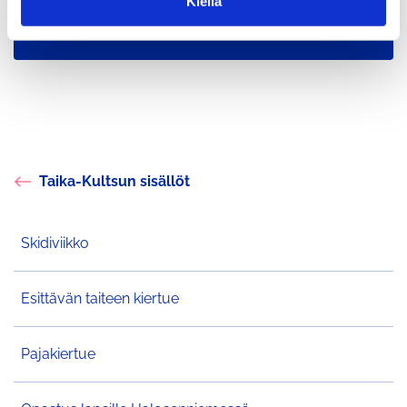
Anna palautetta Taika-Kultsun
Kiellä
a
sisällöstä
Taika-Kultsun sisällöt
Skidiviikko
Esittävän taiteen kiertue
Pajakiertue