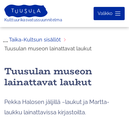
Siirry
sisältöön
Valikko
Etusivu
Kulttuurikasvatussuunnitelma
Taika-Kultsun sisällöt
Tuusulan museon lainattavat laukut
Tuusulan museon
lainattavat laukut
Pekka Halosen jäljillä −laukut ja Martta-
laukku lainattavissa kirjastoilta.