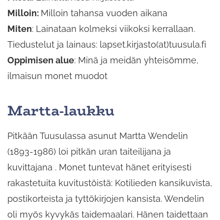
Milloin:
Milloin tahansa vuoden aikana
Miten
: Lainataan kolmeksi viikoksi kerrallaan.
Tiedustelut ja lainaus: lapset.kirjasto(at)tuusula.fi
Oppimisen alue
: Minä ja meidän yhteisömme,
ilmaisun monet muodot
Martta-laukku
Pitkään Tuusulassa asunut Martta Wendelin
(1893-1986) loi pitkän uran taiteilijana ja
kuvittajana . Monet tuntevat hänet erityisesti
rakastetuita kuvitustöistä: Kotilieden kansikuvista,
postikorteista ja tyttökirjojen kansista. Wendelin
oli myös kyvykäs taidemaalari. Hänen taidettaan