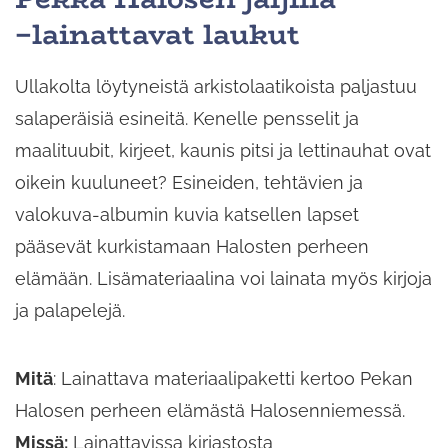
−lainattavat laukut
Ullakolta löytyneistä arkistolaatikoista paljastuu
salaperäisiä esineitä. Kenelle pensselit ja
maalituubit, kirjeet, kaunis pitsi ja lettinauhat ovat
oikein kuuluneet? Esineiden, tehtävien ja
valokuva-albumin kuvia katsellen lapset
pääsevät kurkistamaan Halosten perheen
elämään. Lisämateriaalina voi lainata myös kirjoja
ja palapelejä.
Mitä
: Lainattava materiaalipaketti kertoo Pekan
Halosen perheen elämästä Halosenniemessä.
Missä:
Lainattavissa kirjastosta